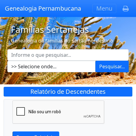
Genealogia Pernambucana
Menu
Famílias Sertanejas
Genealogia de famílias do sertão nordestino
Pesquisar...
Relatório de Descendentes