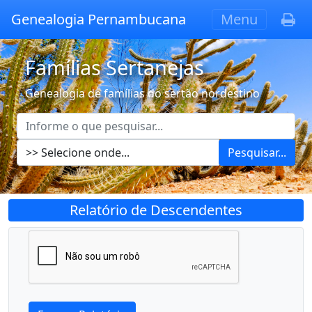
Genealogia Pernambucana
Menu
Famílias Sertanejas
Genealogia de famílias do sertão nordestino
Pesquisar...
Relatório de Descendentes