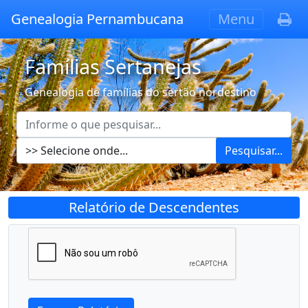
Genealogia Pernambucana
Menu
Famílias Sertanejas
Genealogia de famílias do sertão nordestino
Pesquisar...
Relatório de Descendentes