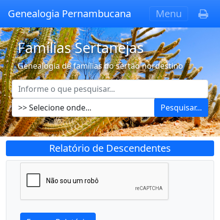
Genealogia Pernambucana
Menu
Famílias Sertanejas
Genealogia de famílias do sertão nordestino
Pesquisar...
Relatório de Descendentes