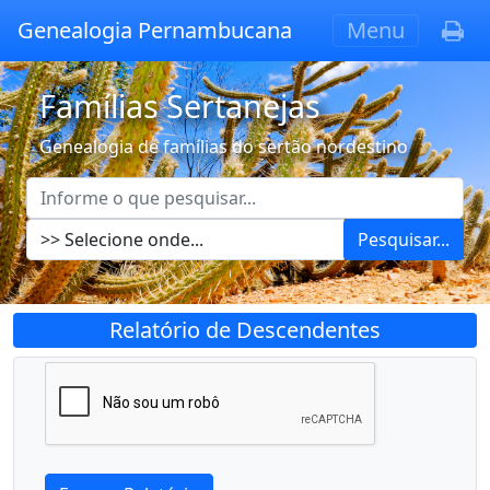
Genealogia Pernambucana
Menu
Famílias Sertanejas
Genealogia de famílias do sertão nordestino
Pesquisar...
Relatório de Descendentes