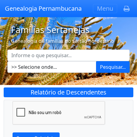
Genealogia Pernambucana
Menu
Famílias Sertanejas
Genealogia de famílias do sertão nordestino
Pesquisar...
Relatório de Descendentes