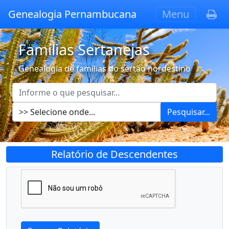
Genealogia Pernambucana
Menu
Famílias Sertanejas
Genealogia de famílias do sertão nordestino
Pesquisar...
Relatório de Descendentes