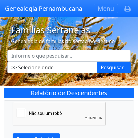
Genealogia Pernambucana
Menu
Famílias Sertanejas
Genealogia de famílias do sertão nordestino
Pesquisar...
Relatório de Descendentes