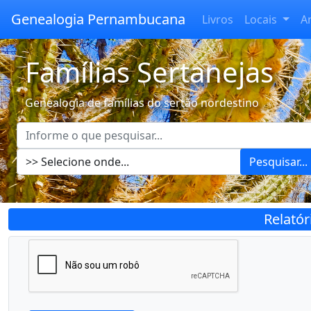
Genealogia Pernambucana
Livros
Locais
A
Famílias Sertanejas
Genealogia de famílias do sertão nordestino
Pesquisar...
Relató