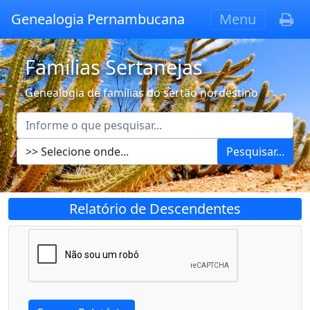
Genealogia Pernambucana
Menu
Famílias Sertanejas
Genealogia de famílias do sertão nordestino
Pesquisar...
Relatório de Descendentes