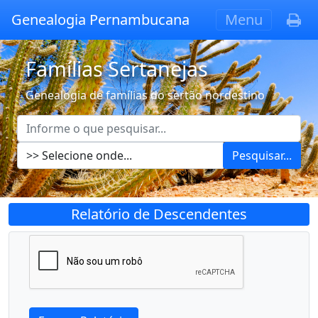
Genealogia Pernambucana
Menu
Famílias Sertanejas
Genealogia de famílias do sertão nordestino
Pesquisar...
Relatório de Descendentes