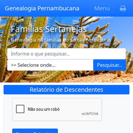
Genealogia Pernambucana
Menu
Famílias Sertanejas
Genealogia de famílias do sertão nordestino
Pesquisar...
Relatório de Descendentes