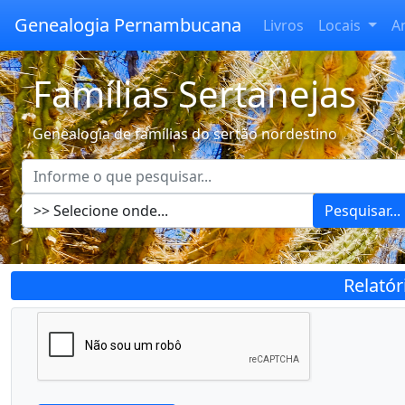
Genealogia Pernambucana
Livros
Locais
A
Famílias Sertanejas
Genealogia de famílias do sertão nordestino
Pesquisar...
Relató