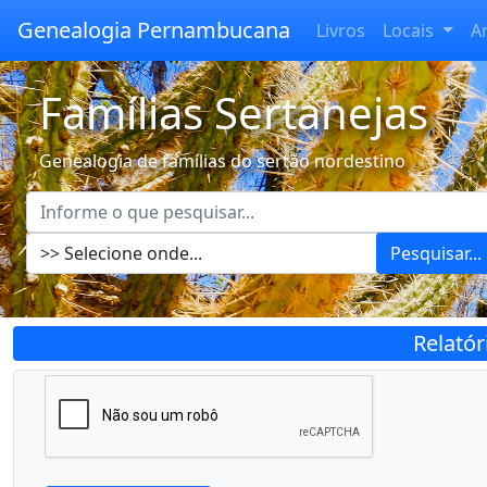
Genealogia Pernambucana
Livros
Locais
A
Famílias Sertanejas
Genealogia de famílias do sertão nordestino
Pesquisar...
Relató