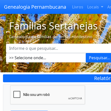
Genealogia Pernambucana
Livros
Locais
A
Famílias Sertanejas
Genealogia de famílias do sertão nordestino
Pesquisar...
Relató