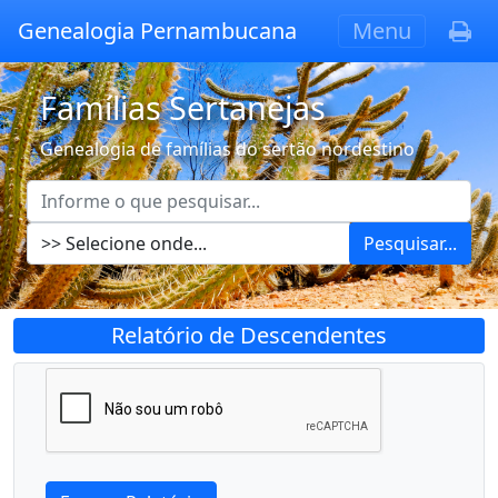
Genealogia Pernambucana
Menu
Famílias Sertanejas
Genealogia de famílias do sertão nordestino
Pesquisar...
Relatório de Descendentes