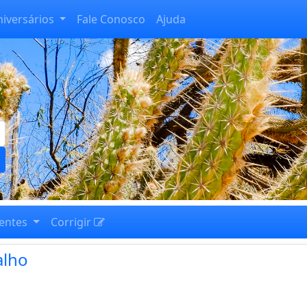
niversários
Fale Conosco
Ajuda
entes
Corrigir
alho