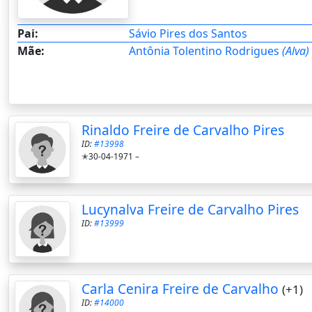
Pai:
Sávio Pires dos Santos
Mãe:
Antônia Tolentino Rodrigues
(Alva)
Rinaldo Freire de Carvalho Pires
ID:
#13998
✭30-04-1971 –
Lucynalva Freire de Carvalho Pires
ID:
#13999
Carla Cenira Freire de Carvalho
(+1)
ID:
#14000