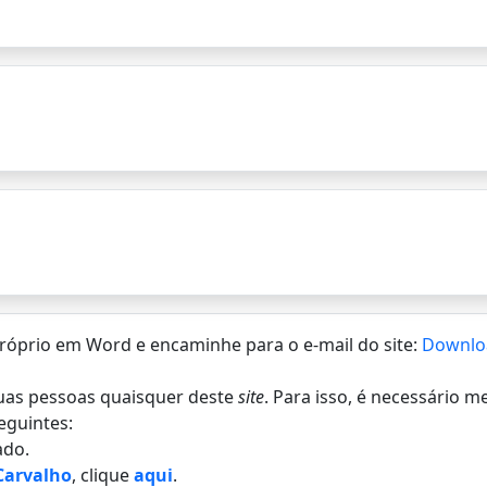
 próprio em Word e encaminhe para o e-mail do site:
Downlo
 duas pessoas quaisquer deste
site
. Para isso, é necessário 
eguintes:
do.
 Carvalho
, clique
aqui
.