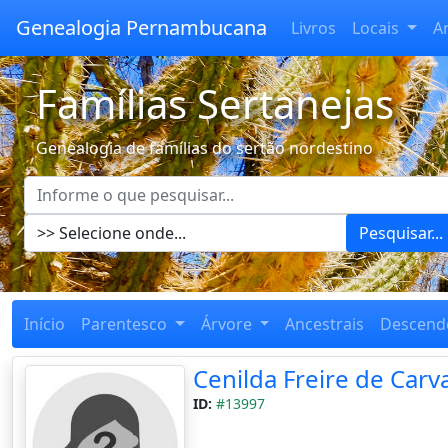
Genealogia Pernambucana
Livros
Locais
A
Famílias Sertanejas
Genealogia de famílias do sertão nordestino
Pesquisar...
Início
Parentesco
Árvore
Ancestrais
Descend
Cenilda Freire de Carv
ID:
#13997