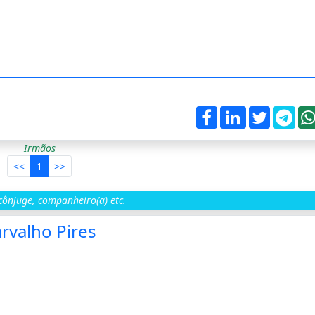
Irmãos
<<
1
>>
ônjuge, companheiro(a) etc.
rvalho Pires