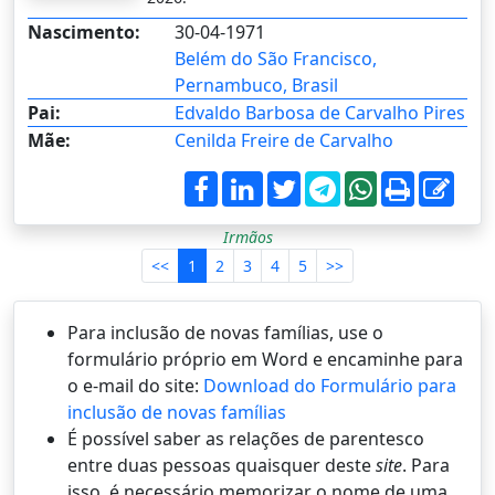
Nascimento:
30-04-1971
Belém do São Francisco,
Pernambuco, Brasil
Pai:
Edvaldo Barbosa de Carvalho Pires
Mãe:
Cenilda Freire de Carvalho
Irmãos
<<
1
2
3
4
5
>>
Para inclusão de novas famílias, use o
formulário próprio em Word e encaminhe para
o e-mail do site:
Download do Formulário para
inclusão de novas famílias
É possí­vel saber as relações de parentesco
entre duas pessoas quaisquer deste
site
. Para
isso, é necessário memorizar o nome de uma