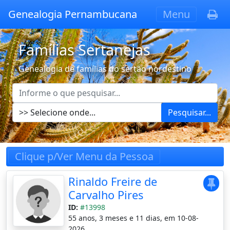
Genealogia Pernambucana
Menu
Famílias Sertanejas
Genealogia de famílias do sertão nordestino
Pesquisar...
Clique p/Ver Menu da Pessoa
Rinaldo Freire de
Carvalho Pires
ID:
#13998
55 anos, 3 meses e 11 dias, em 10-08-
2026.