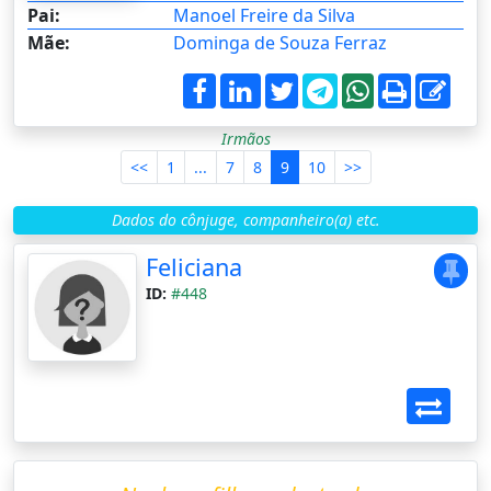
Pai:
Manoel Freire da Silva
Mãe:
Dominga de Souza Ferraz
Irmãos
<<
1
...
7
8
9
10
>>
Dados do cônjuge, companheiro(a) etc.
Feliciana
ID:
#448