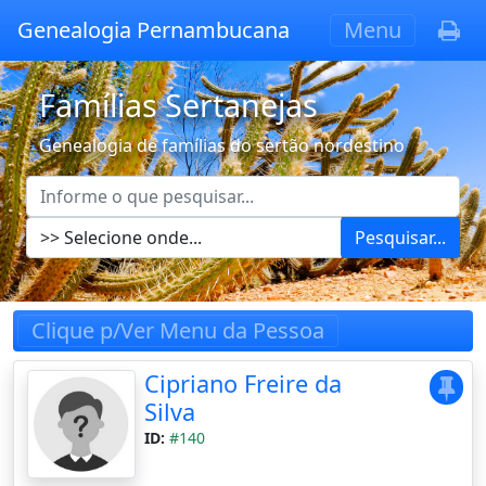
Genealogia Pernambucana
Menu
Famílias Sertanejas
Genealogia de famílias do sertão nordestino
Pesquisar...
Clique p/Ver Menu da Pessoa
Cipriano Freire da
Silva
ID:
#140