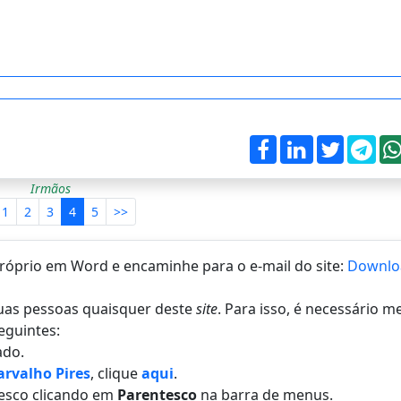
Irmãos
1
2
3
4
5
>>
 próprio em Word e encaminhe para o e-mail do site:
Downlo
 duas pessoas quaisquer deste
site
. Para isso, é necessário 
eguintes:
do.
arvalho Pires
, clique
aqui
.
esco clicando em
Parentesco
na barra de menus.