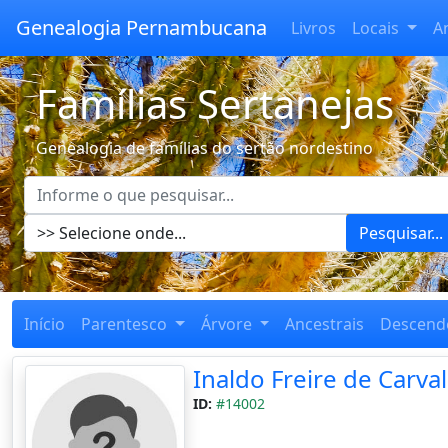
Genealogia Pernambucana
Livros
Locais
A
Famílias Sertanejas
Genealogia de famílias do sertão nordestino
Pesquisar...
Início
Parentesco
Árvore
Ancestrais
Descend
Inaldo Freire de Carva
ID:
#14002