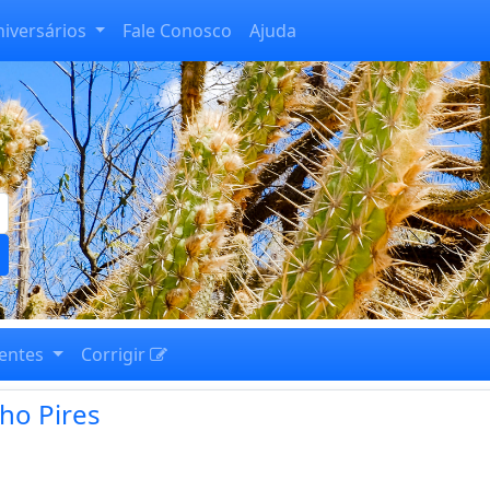
niversários
Fale Conosco
Ajuda
entes
Corrigir
lho Pires