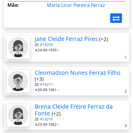
Mãe:
Maria Licor Pereira Ferraz
Jane Cleide Ferraz Pires
(+2)
ID:
#18209
✭24-09-1959 –
1
Cleomadson Nunes Ferraz Filho
(+3)
ID:
#18211
✭20-08-1961 –
2
Brena Cleide Freire Ferraz da
Fonte
(+2)
ID:
#18210
✭23-09-1962 –
3