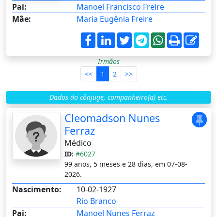
Pai:
Manoel Francisco Freire
Mãe:
Maria Eugênia Freire
Irmãos
<<
1
2
>>
Dados do cônjuge, companheiro(a) etc.
Cleomadson Nunes
Ferraz
Médico
ID:
#6027
99 anos, 5 meses e 28 dias, em 07-08-
2026.
Nascimento:
10-02-1927
Rio Branco
Pai:
Manoel Nunes Ferraz