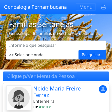
Genealogia Pernambucana
Menu
Famílias Sertanejas
Genealogia de famílias do sertão nordestino
Pesquisar...
Clique p/Ver Menu da Pessoa
Neide Maria Freire
Ferraz
Enfermeira
ID:
#18206