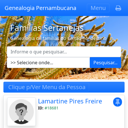
Genealogia Pernambucana
Menu
Famílias Sertanejas
Genealogia de famílias do sertão nordestino
Pesquisar...
Clique p/Ver Menu da Pessoa
Lamartine Pires Freire
ID:
#18681