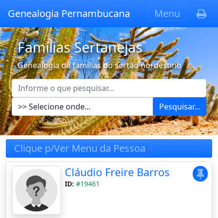
Genealogia Pernambucana
Menu
Famílias Sertanejas
Genealogia de famílias do sertão nordestino
Pesquisar...
Clique p/Ver Menu da Pessoa
Cláudio Freire Barros
ID:
#19461