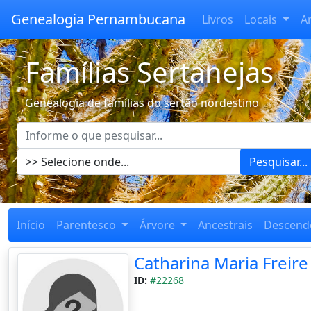
Genealogia Pernambucana
Livros
Locais
A
Famílias Sertanejas
Genealogia de famílias do sertão nordestino
Pesquisar...
Início
Parentesco
Árvore
Ancestrais
Descend
Catharina Maria Freire
ID:
#22268