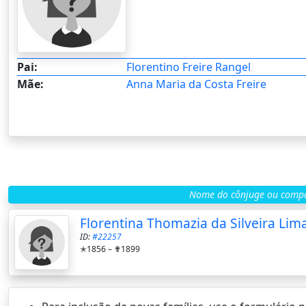
Pai:
Florentino Freire Rangel
Mãe:
Anna Maria da Costa Freire
Nome do cônjuge ou compa
Florentina Thomazia da Silveira Lim
ID:
#22257
✭1856 –
✟1899