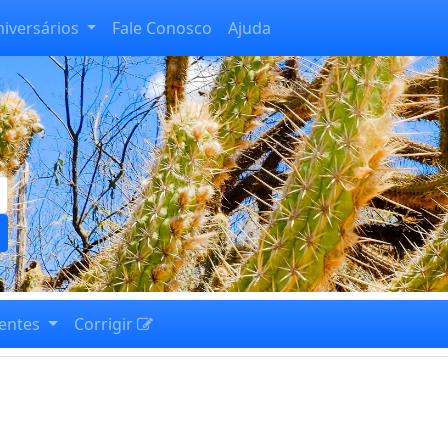
niversários
Fale Conosco
Ajuda
entes
Corrigir