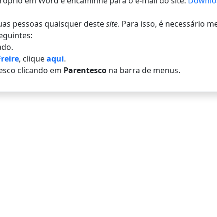
 próprio em Word e encaminhe para o e-mail do site:
Downlo
 duas pessoas quaisquer deste
site
. Para isso, é necessário 
eguintes:
do.
reire
, clique
aqui
.
esco clicando em
Parentesco
na barra de menus.