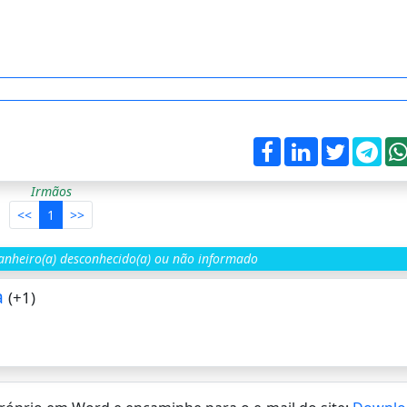
Irmãos
<<
1
>>
nheiro(a) desconhecido(a) ou não informado
a
(+1)