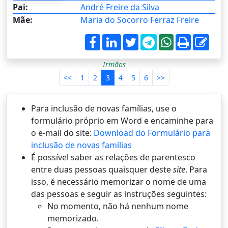
Pai:
André Freire da Silva
Mãe:
Maria do Socorro Ferraz Freire
Irmãos
<<
1
2
3
4
5
6
>>
Para inclusão de novas famílias, use o
formulário próprio em Word e encaminhe para
o e-mail do site:
Download do Formulário para
inclusão de novas famílias
É possí­vel saber as relações de parentesco
entre duas pessoas quaisquer deste
site
. Para
isso, é necessário memorizar o nome de uma
das pessoas e seguir as instruções seguintes:
No momento, não há nenhum nome
memorizado.