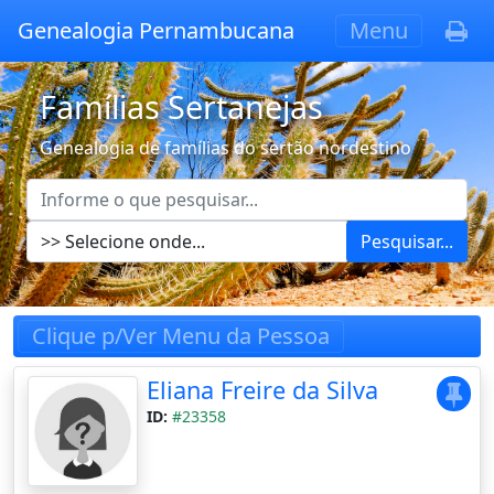
Genealogia Pernambucana
Menu
Famílias Sertanejas
Genealogia de famílias do sertão nordestino
Pesquisar...
Clique p/Ver Menu da Pessoa
Eliana Freire da Silva
ID:
#23358