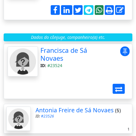
Dados do cônjuge, companheiro(a) etc.
Francisca de Sá
Novaes
ID:
#23524
Antonia Freire de Sá Novaes
(§)
ID:
#23526
1