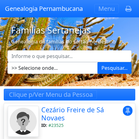
Genealogia Pernambucana
Menu
Famílias Sertanejas
Genealogia de famílias do sertão nordestino
Pesquisar...
Clique p/Ver Menu da Pessoa
Cezário Freire de Sá
Novaes
ID:
#23525