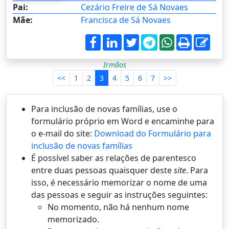
Pai:
Cezário Freire de Sá Novaes
Mãe:
Francisca de Sá Novaes
Irmãos
<<
1
2
3
4
5
6
7
>>
Para inclusão de novas famílias, use o
formulário próprio em Word e encaminhe para
o e-mail do site:
Download do Formulário para
inclusão de novas famílias
É possí­vel saber as relações de parentesco
entre duas pessoas quaisquer deste
site
. Para
isso, é necessário memorizar o nome de uma
das pessoas e seguir as instruções seguintes:
No momento, não há nenhum nome
memorizado.