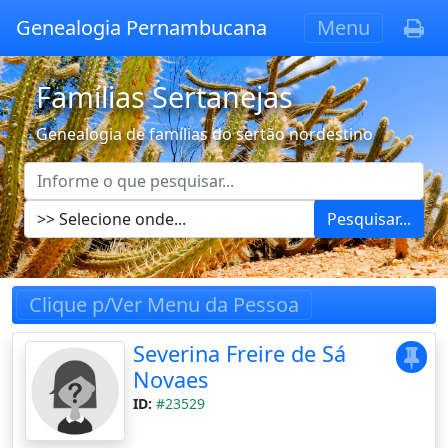
Genealogia Pernambucana
Menu
Famílias Sertanejas
Genealogia de famílias do sertão nordestino
Pesquisar...
Clique p/Ver Menu da Pessoa
Severina Freire de Sá
Novaes
ID:
#23529