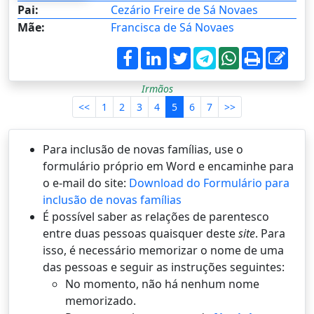
Pai:
Cezário Freire de Sá Novaes
Mãe:
Francisca de Sá Novaes
Irmãos
<<
1
2
3
4
5
6
7
>>
Para inclusão de novas famílias, use o
formulário próprio em Word e encaminhe para
o e-mail do site:
Download do Formulário para
inclusão de novas famílias
É possí­vel saber as relações de parentesco
entre duas pessoas quaisquer deste
site
. Para
isso, é necessário memorizar o nome de uma
das pessoas e seguir as instruções seguintes:
No momento, não há nenhum nome
memorizado.