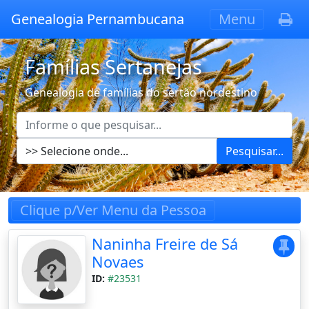
Genealogia Pernambucana
Menu
Famílias Sertanejas
Genealogia de famílias do sertão nordestino
Pesquisar...
Clique p/Ver Menu da Pessoa
Naninha Freire de Sá
Novaes
ID:
#23531