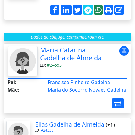
Dados do cônjuge, companheiro(a) etc.
Maria Catarina
Gadelha de Almeida
ID:
#24553
Pai:
Francisco Pinheiro Gadelha
Mãe:
Maria do Socorro Novaes Gadelha
Elias Gadelha de Almeida
(+1)
ID:
#24555