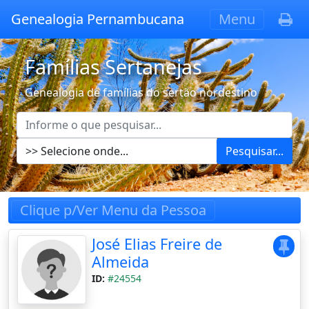
Genealogia Pernambucana
Menu
Famílias Sertanejas
Genealogia de famílias do sertão nordestino
Pesquisar...
Clique p/Ver Menu da Pessoa
José Elias Freire de
Almeida
ID:
#24554