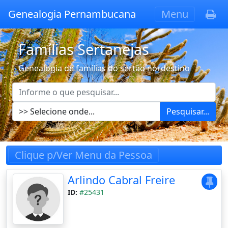
Genealogia Pernambucana
Menu
Famílias Sertanejas
Genealogia de famílias do sertão nordestino
Pesquisar...
Clique p/Ver Menu da Pessoa
Arlindo Cabral Freire
ID:
#25431