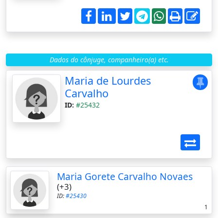
Dados do cônjuge, companheiro(a) etc.
Maria de Lourdes
Carvalho
ID:
#25432
Maria Gorete Carvalho Novaes
(+3)
ID:
#25430
1