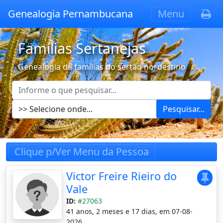
Genealogia Pernambucana
Menu
Famílias Sertanejas
Genealogia de famílias do sertão nordestino
Pesquisar...
Clique p/Ver Menu da Pessoa
Victor Freire Rieiro do
Vale
ID:
#27063
41 anos, 2 meses e 17 dias, em 07-08-
2026.