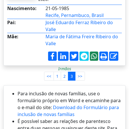
Nascimento:
21-05-1985
Recife, Pernambuco, Brasil
Pai:
José Eduardo Ferraz Ribeiro do
Valle
Mãe:
Maria de Fátima Freire Ribeiro do
Valle
Irmãos
<<
1
2
3
>>
Para inclusão de novas famílias, use o
formulário próprio em Word e encaminhe para
o e-mail do site:
Download do Formulário para
inclusão de novas famílias
É possí­vel saber as relações de parentesco
entre duas pessoas quaisquer deste
site
. Para