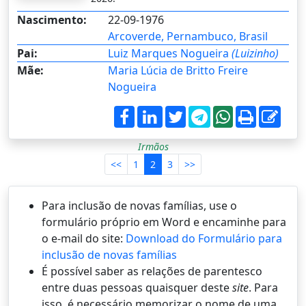
Nascimento:
22-09-1976
Arcoverde, Pernambuco, Brasil
Pai:
Luiz Marques Nogueira
(Luizinho)
Mãe:
Maria Lúcia de Britto Freire
Nogueira
Irmãos
<<
1
2
3
>>
Para inclusão de novas famílias, use o
formulário próprio em Word e encaminhe para
o e-mail do site:
Download do Formulário para
inclusão de novas famílias
É possí­vel saber as relações de parentesco
entre duas pessoas quaisquer deste
site
. Para
isso, é necessário memorizar o nome de uma