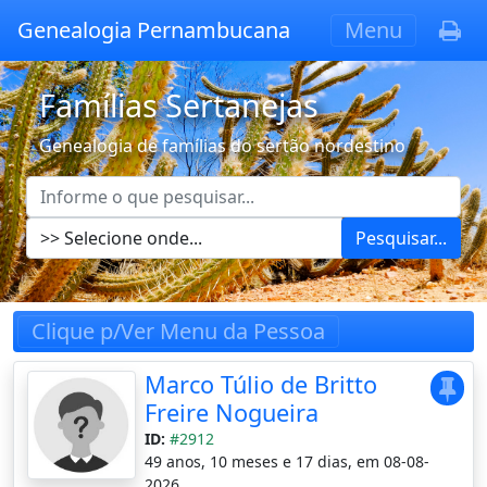
Genealogia Pernambucana
Menu
Famílias Sertanejas
Genealogia de famílias do sertão nordestino
Pesquisar...
Clique p/Ver Menu da Pessoa
Marco Túlio de Britto
Freire Nogueira
ID:
#2912
49 anos, 10 meses e 17 dias, em 08-08-
2026.