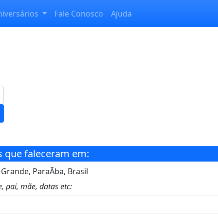
niversários
Fale Conosco
Ajuda
s que faleceram em:
Grande, ParaÃ­ba, Brasil
, pai, mãe, datas etc: