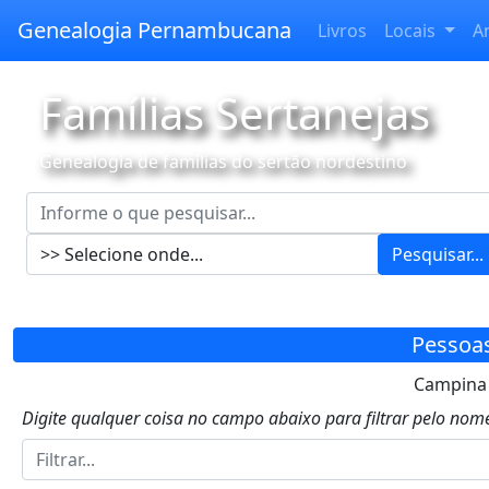
Genealogia Pernambucana
Livros
Locais
A
Famílias Sertanejas
Genealogia de famílias do sertão nordestino
Pesquisar...
Pessoa
Campina 
Digite qualquer coisa no campo abaixo para filtrar pelo nome