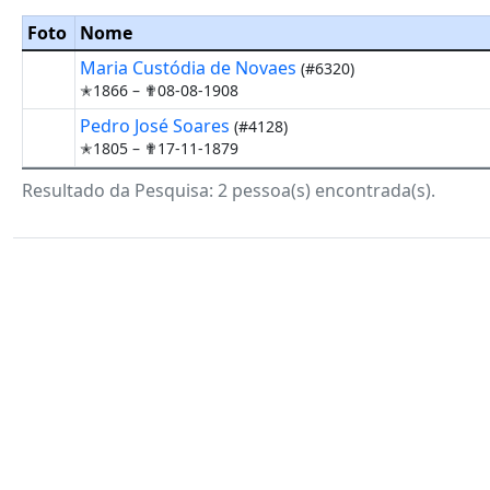
Foto
Nome
Maria Custódia de Novaes
(#6320)
✭1866 –
✟08-08-1908
Pedro José Soares
(#4128)
✭1805 –
✟17-11-1879
Resultado da Pesquisa: 2 pessoa(s) encontrada(s).