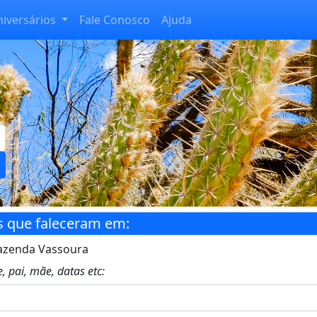
niversários
Fale Conosco
Ajuda
s que faleceram em:
azenda Vassoura
, pai, mãe, datas etc: