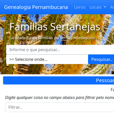
Genealogia Pernambucana
Livros
Locais
A
Famílias Sertanejas
Genealogia de famílias do sertão nordestino
Pesquisar...
Pessoa
F
Digite qualquer coisa no campo abaixo para filtrar pelo nome