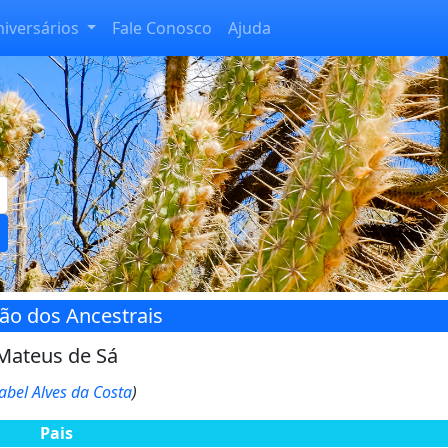
niversários
Fale Conosco
Ajuda
ão dos Ancestrais
Mateus de Sá
sabel Alves da Costa
)
Pais