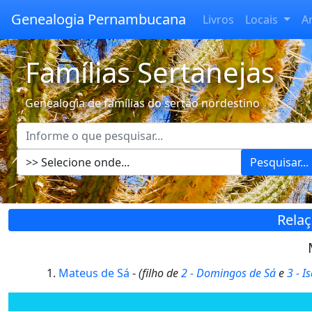
Genealogia Pernambucana
Livros
Locais
A
Famílias Sertanejas
Genealogia de famílias do sertão nordestino
Pesquisar...
Relaç
Mateus de Sá
-
(filho de
2 - Domingos de Sá
e
3 - I