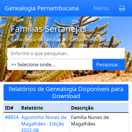
Genealogia Pernambucana
Menu
Famílias Sertanejas
Genealogia de famílias do sertão nordestino
Pesquisar...
Relatórios de Genealogia Disponíveis para
Download
ID#
Relatório
Descrição
#8854
Agostinho Nunes de
Família Nunes de
Magalhães - Edição
Magalhães
2022-08