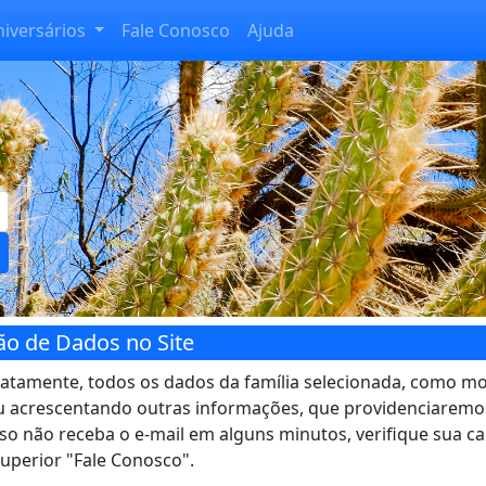
niversários
Fale Conosco
Ajuda
ão de Dados no Site
iatamente, todos os dados da família selecionada, como m
ou acrescentando outras informações, que providenciaremo
so não receba o e-mail em alguns minutos, verifique sua ca
uperior "Fale Conosco".