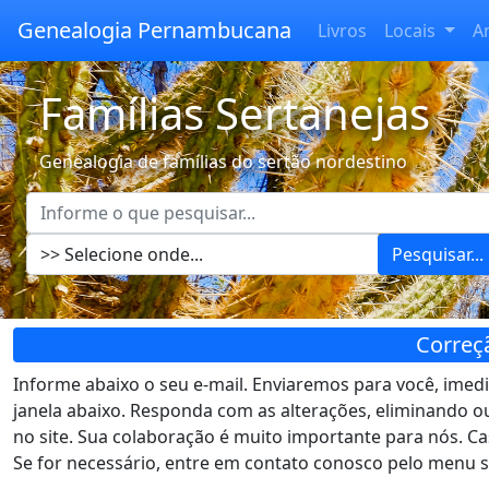
Genealogia Pernambucana
Livros
Locais
A
Famílias Sertanejas
Genealogia de famílias do sertão nordestino
Pesquisar...
Correç
Informe abaixo o seu e-mail. Enviaremos para você, imed
janela abaixo. Responda com as alterações, eliminando 
no site. Sua colaboração é muito importante para nós. Ca
Se for necessário, entre em contato conosco pelo menu s