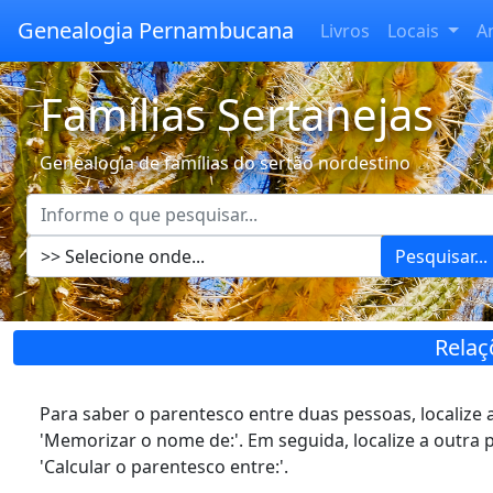
Genealogia Pernambucana
Livros
Locais
A
Famílias Sertanejas
Genealogia de famílias do sertão nordestino
Pesquisar...
Relaç
Para saber o parentesco entre duas pessoas, localize 
'Memorizar o nome de:'. Em seguida, localize a outra
'Calcular o parentesco entre:'.