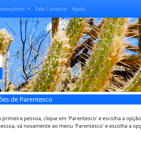
niversários
Fale Conosco
Ajuda
ões de Parentesco
a primeira pessoa, clique em 'Parentesco' e escolha a opç
 pessoa, vá novamente ao menu 'Parentesco' e escolha a op