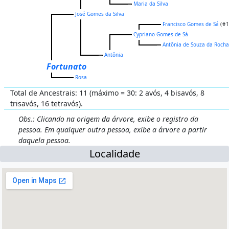
Maria da Silva
José Gomes da Silva
Francisco Gomes de Sá
(✟1
Cypriano Gomes de Sá
Antônia de Souza da Rocha
Antônia
Fortunato
Rosa
Total de Ancestrais: 11 (máximo = 30: 2 avós, 4 bisavós, 8
trisavós, 16 tetravós).
Obs.: Clicando na origem da árvore, exibe o registro da
pessoa. Em qualquer outra pessoa, exibe a árvore a partir
daquela pessoa.
Localidade