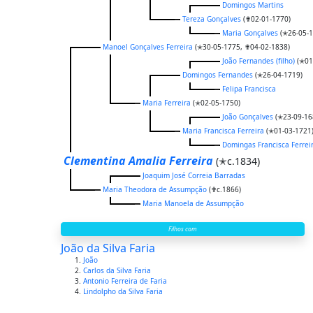
Domingos Martins
Tereza Gonçalves
(✟02-01-1770)
Maria Gonçalves
(✭26-05-1
Manoel Gonçalves Ferreira
(✭30-05-1775, ✟04-02-1838)
João Fernandes (filho)
(✭01
Domingos Fernandes
(✭26-04-1719)
Felipa Francisca
Maria Ferreira
(✭02-05-1750)
João Gonçalves
(✭23-09-16
Maria Francisca Ferreira
(✭01-03-1721
Domingas Francisca Ferrei
Clementina Amalia Ferreira
(✭c.1834)
Joaquim José Correia Barradas
Maria Theodora de Assumpção
(✟c.1866)
Maria Manoela de Assumpção
Filhos com
João da Silva Faria
João
Carlos da Silva Faria
Antonio Ferreira de Faria
Lindolpho da Silva Faria