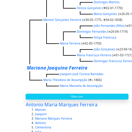
Domingos Martins
Tereza Gonçalves
(✟02-01-1770)
Maria Gonçalves
(✭26-05-1
Manoel Gonçalves Ferreira
(✭30-05-1775, ✟04-02-1838)
João Fernandes (filho)
(✭01
Domingos Fernandes
(✭26-04-1719)
Felipa Francisca
Maria Ferreira
(✭02-05-1750)
João Gonçalves
(✭23-09-16
Maria Francisca Ferreira
(✭01-03-1721
Domingas Francisca Ferrei
Mariana Joaquina Ferreira
Joaquim José Correia Barradas
Maria Theodora de Assumpção
(✟c.1866)
Maria Manoela de Assumpção
Filhos com
Antonio Maria Marques Ferreira
Manoel
Joaquim
Mariano Marques Ferreira
Antonio
Clementina
Julia