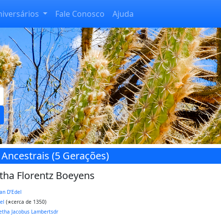
niversários
Fale Conosco
Ajuda
 Ancestrais (5 Gerações)
tha Florentz Boeyens
an D’Edel
el
(✭cerca de 1350)
etha Jacobus Lambertsdr