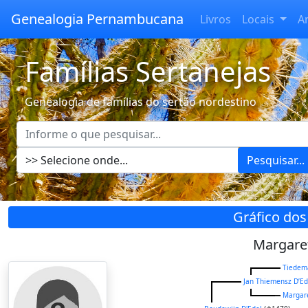
Genealogia Pernambucana
Livros
Locais
A
Famílias Sertanejas
Genealogia de famílias do sertão nordestino
Pesquisar...
Gráfico dos
Margare
Tiedem
Jan Thiemensz D’Ed
Margar