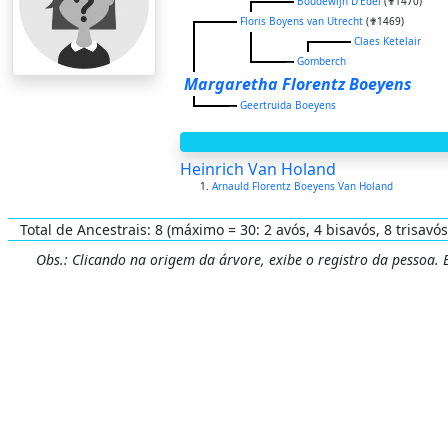
Boudewijn D'Edel
(✟1470)
Floris Boyens van Utrecht
(✟1469)
Claes Ketelair
Gomberch
Margaretha Florentz Boeyens
Geertruida Boeyens
Heinrich Van Holand
Arnauld Florentz Boeyens Van Holand
Total de Ancestrais: 8 (máximo = 30: 2 avós, 4 bisavós, 8 trisavós
Obs.: Clicando na origem da árvore, exibe o registro da pessoa.