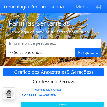
Genealogia Pernambucana
Menu
Famílias Sertanejas
Genealogia de famílias do sertão nordestino
Pesquisar...
Gráfico dos Ancestrais (5 Gerações)
Contessina Peruzzi
Ugo di Rinaldo Peruzzi
Contessina Peruzzi
Filhos com