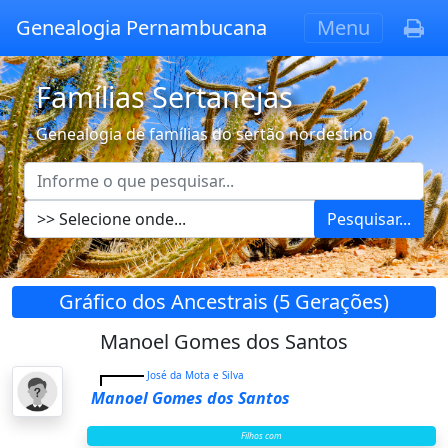
Genealogia Pernambucana
Menu
Famílias Sertanejas
Genealogia de famílias do sertão nordestino
Pesquisar...
Gráfico dos Ancestrais (5 Gerações)
Manoel Gomes dos Santos
José da Mota e Silva
Manoel Gomes dos Santos
Filhos com