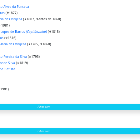
co Alves da Fonseca
rros
(✟1877)
ia das Virgens
(✭1807, ✟antes de 1860)
-1981)
 Lopes de Barros
(Capitãozinho
)
(✟1818)
ros
(✭1816)
Maria das Virgens
(✭1785, ✟1860)
co Pereira da Silva
(✭1793)
mede Silva
(✭1819)
na Batista
-1981)
Filhos com
Filhos com