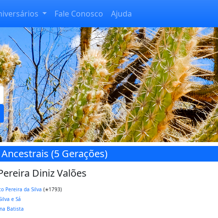
niversários
Fale Conosco
Ajuda
 Ancestrais (5 Gerações)
Pereira Diniz Valões
co Pereira da Silva
(✭1793)
ilva e Sá
na Batista