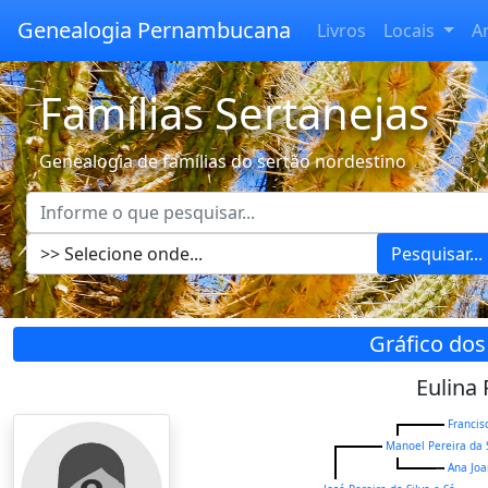
Genealogia Pernambucana
Livros
Locais
A
Famílias Sertanejas
Genealogia de famílias do sertão nordestino
Pesquisar...
Gráfico dos
Eulina 
Francis
Manoel Pereira da S
Ana Joa