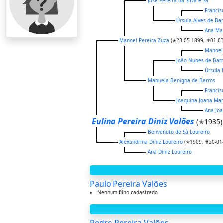
José Pereira da Silva e Sá
Francis
Úrsula Alves de Ba
Ana Mar
Manoel Pereira Zuza
(✭23-05-1899, ✟01-03
Manoel
João Nunes de Bar
Úrsula 
Manuela Benigna de Barros
Francis
Joaquina Joana Ma
Ana Joa
Eulina Pereira Diniz Valões
(✭1935)
Benvenuto de Sá Loureiro
Alexandrina Diniz Loureiro
(✭1909, ✟20-01
Ana Diniz Loureiro
Paulo Pereira Valões
Nenhum filho cadastrado
Pedro Pereira Valões