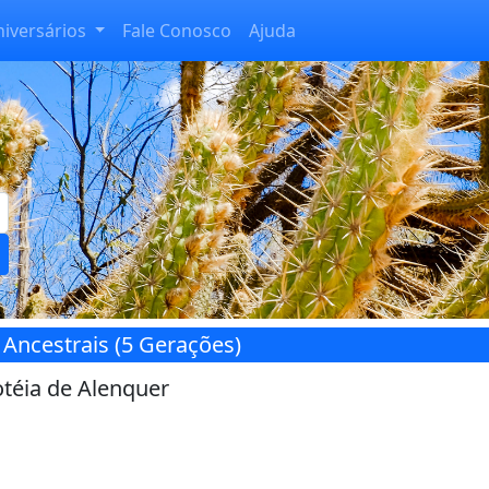
niversários
Fale Conosco
Ajuda
 Ancestrais (5 Gerações)
téia de Alenquer