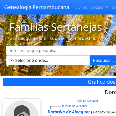
Genealogia Pernambucana
Livros
Locais
A
Famílias Sertanejas
Genealogia de famílias do sertão nordestino
Pesquisar...
Gráfico dos
Doro
João de Alenquer
Ricardo de Alenquer
Dorotéia de Alenquer
(✭aprox 1664)