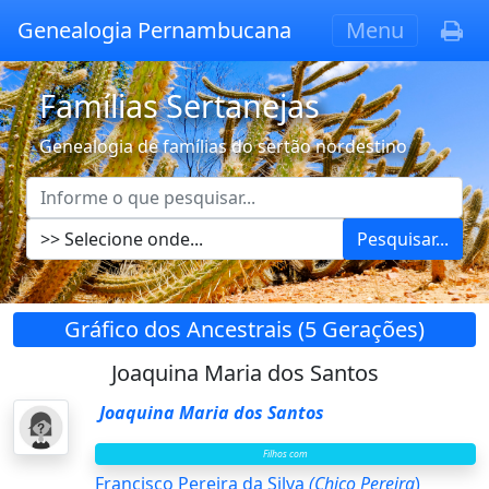
Genealogia Pernambucana
Menu
Famílias Sertanejas
Genealogia de famílias do sertão nordestino
Pesquisar...
Gráfico dos Ancestrais (5 Gerações)
Joaquina Maria dos Santos
Joaquina Maria dos Santos
Filhos com
Francisco Pereira da Silva
(Chico Pereira
)