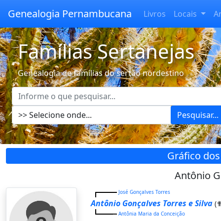
Genealogia Pernambucana
Livros
Locais
A
Famílias Sertanejas
Genealogia de famílias do sertão nordestino
Pesquisar...
Gráfico dos
Antônio Go
José Gonçalves Torres
Antônio Gonçalves Torres e Silva
(✟
Antônia Maria da Conceição