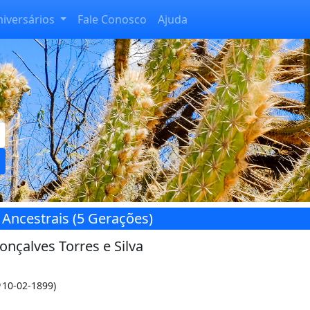
niversários
Fale Conosco
Ajuda
 Ancestrais (5 Gerações)
nçalves Torres e Silva
10-02-1899)