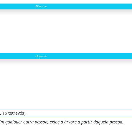
Filhos com
Filhos com
, 16 tetravós).
 Em qualquer outra pessoa, exibe a árvore a partir daquela pessoa.