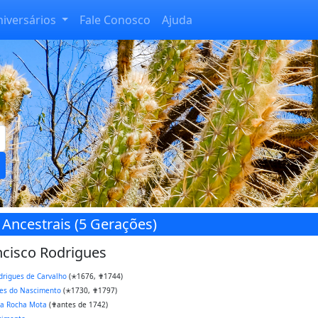
niversários
Fale Conosco
Ajuda
 Ancestrais (5 Gerações)
ncisco Rodrigues
drigues de Carvalho
(✭1676, ✟1744)
ues do Nascimento
(✭1730, ✟1797)
da Rocha Mota
(✟antes de 1742)