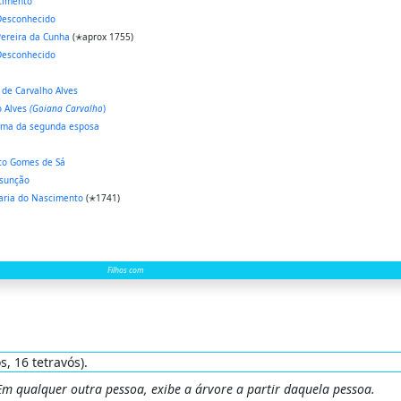
cimento
esconhecido
Pereira da Cunha
(✭aprox 1755)
esconhecido
de Carvalho Alves
o Alves
(Goiana Carvalho
)
ima da segunda esposa
co Gomes de Sá
sunção
aria do Nascimento
(✭1741)
Filhos com
s, 16 tetravós).
 Em qualquer outra pessoa, exibe a árvore a partir daquela pessoa.