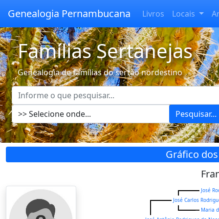
Genealogia Pernambucana
Livros
Locais
A
Famílias Sertanejas
Genealogia de famílias do sertão nordestino
Pesquisar...
Gráfico dos
Fra
José Ro
José Carlos Rodrig
Maria 