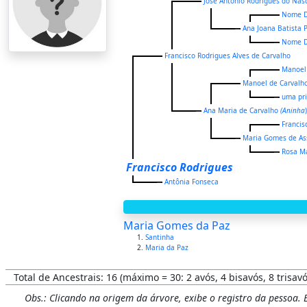
José Antônio Rodrigues do Nas
Nome D
Ana Joana Batista 
Nome D
Francisco Rodrigues Alves de Carvalho
Manoel 
Manoel de Carvalh
uma pr
Ana Maria de Carvalho
(Aninha
)
Francis
Maria Gomes de As
Rosa M
Francisco Rodrigues
Antônia Fonseca
Maria Gomes da Paz
Santinha
Maria da Paz
Total de Ancestrais: 16 (máximo = 30: 2 avós, 4 bisavós, 8 trisavó
Obs.: Clicando na origem da árvore, exibe o registro da pessoa.