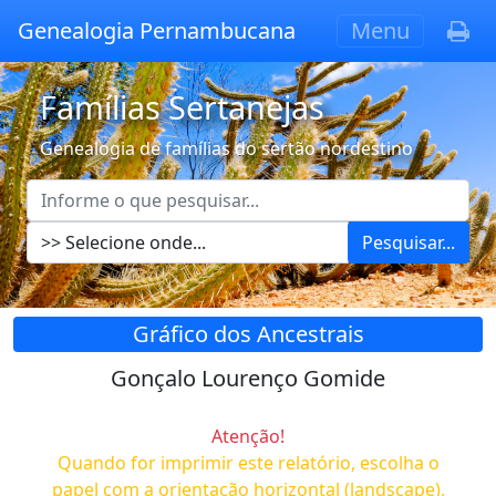
Genealogia Pernambucana
Menu
Famílias Sertanejas
Genealogia de famílias do sertão nordestino
Pesquisar...
Gráfico dos Ancestrais
Gonçalo Lourenço Gomide
Atenção!
Quando for imprimir este relatório, escolha o
papel com a orientação horizontal (landscape),